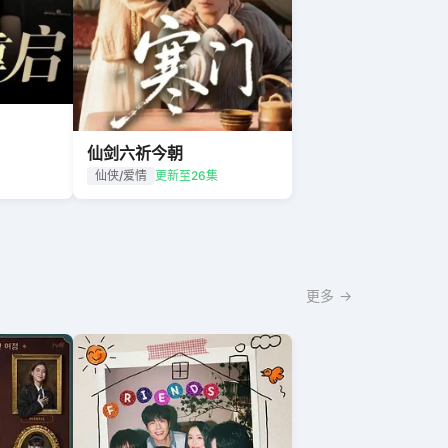
仙剑六祈今朝
仙侠/爱情
更新至26集
更多 →