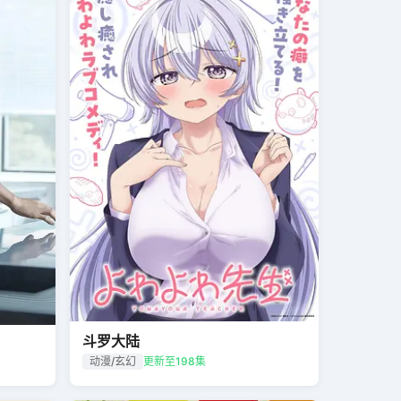
斗罗大陆
动漫/玄幻
更新至198集