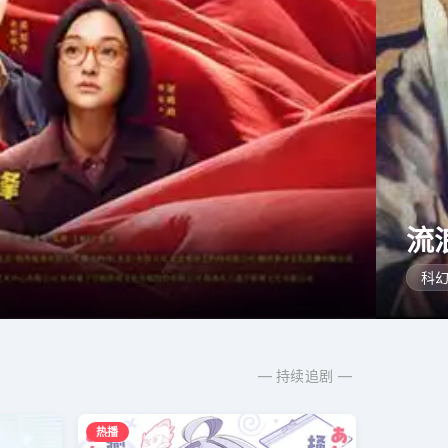
流
科幻
— 持续追剧 —
热播