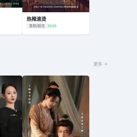
热辣滚烫
喜剧/励志
2025
更多 →