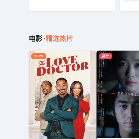
电影 ·
精选热片
2026
高分