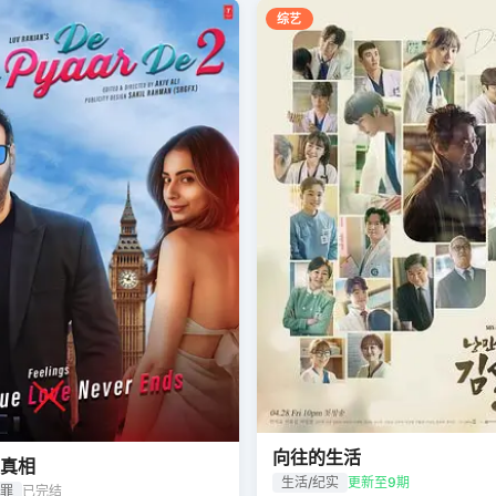
综艺
向往的生活
真相
生活/纪实
更新至9期
犯罪
已完结