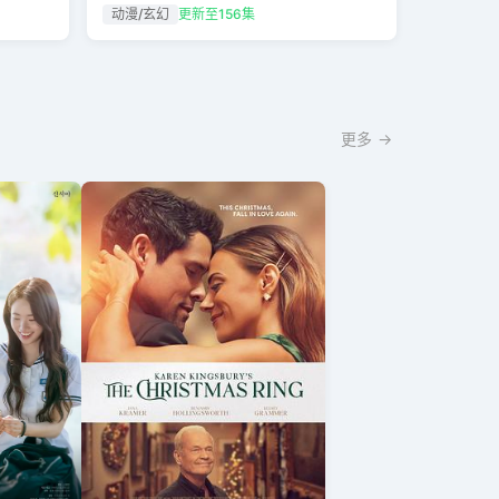
动漫/玄幻
更新至156集
更多 →