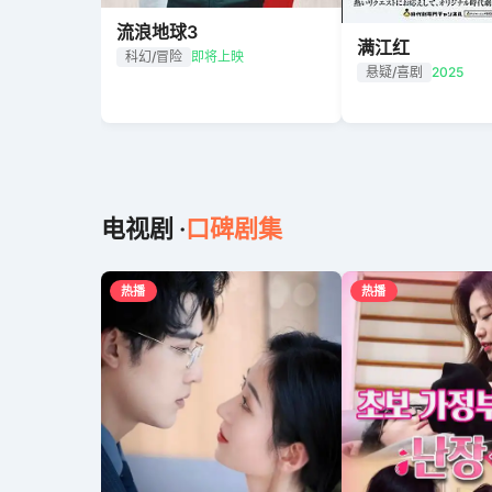
流浪地球3
满江红
科幻/冒险
即将上映
悬疑/喜剧
2025
电视剧 ·
口碑剧集
热播
热播