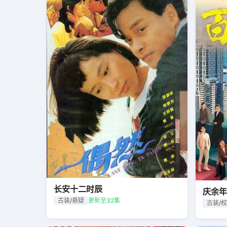
长安十二时辰
庆余年
古装/悬疑
更新至32集
古装/