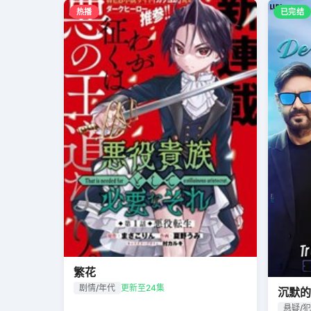
热播
已完结
繁花
剧情/年代
更新至24集
沉默的
悬疑/