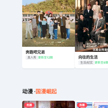
奔跑吧兄弟
向往的生活
真人秀
更新至12期
生活/纪实
更新至9
动漫 ·
国漫崛起
热播
热播