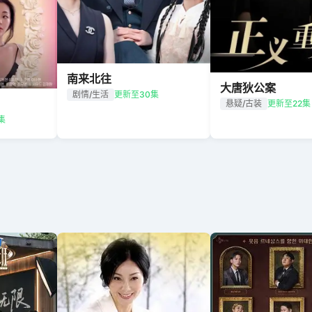
南来北往
大唐狄公案
剧情/生活
更新至30集
悬疑/古装
更新至22集
集